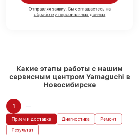
заказчика
90%
комплектующих имеются в
Отправляя заявку, Вы соглашаетесь на
наличии, остальное доставляем быстро
обработку персональных данных
Фирменные детали и качественные
аналоги
– под разные запросы
85%
работ выполняются за 1–2 часа, если
начинаем сразу
Какую ответственность мы берем на
себя перед клиентами:
Какие этапы работы с нашим
сервисным центром Yamaguchi в
Материальная ответственность за
Новосибирске
работы
Мы обеспечиваем качество сервиса и
целостность техники. В случае ошибки с
1
нашей стороны, оплачиваем
восстановление.
До 36 месяцев на повторный сервис
Прием и доставка
Диагностика
Ремонт
устройств
Результат
Если у вас есть чек и гарантийный
талон, мы устраним неисправности