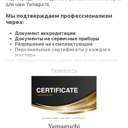
для шеи Yamaguchi.
Мы подтверждаем профессионализм
через:
Документ аккредитации
Документы на сервисные приборы
Разрешения на комплектующие
Персональные сертификаты у каждого
мастера
При обращении в наш центр или заказе ремонта
Массажер для шеи вы получаете
Развернуть
профессиональный сервис и долгосрочную
гарантию на ремонт и детали.