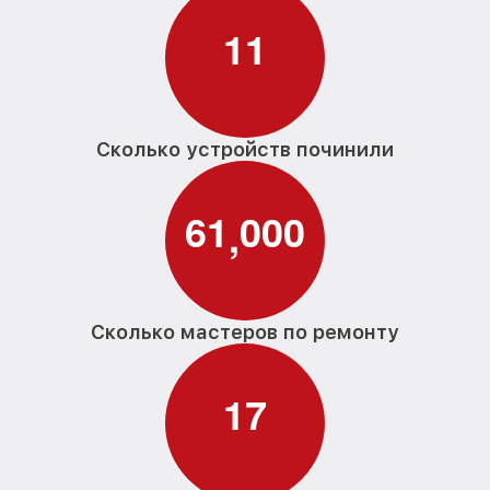
Замена прокладок, хомутов
1
1
от 270₽
кофемашины Yamaguchi
Замена скобок и колец, уплотнителей
от 280₽
кофемашины Yamaguchi
Ремонт или замена проводки
Сколько устройств починили
от 700₽
кофемашины Yamaguchi
Замена резервуара с водой
от 900₽
6
1
0
0
0
кофемашины Yamaguchi
,
Замена насадок кофемашины Yamaguchi
от 600₽
Удаление засора кофемашины
от 600₽
Yamaguchi
Сколько мастеров по ремонту
Замена уплотнителей кофемашины
от 600₽
Yamaguchi
1
7
Чистка гидросистемы кофемашины
от 900₽
Yamaguchi
Замена патрубков кофемашины
от 600₽