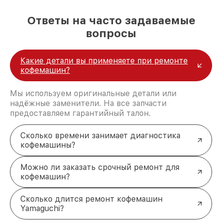
кофемашин в Новосибирске
Ответы на часто задаваемые
Обратитесь к профессиональным мастерам для
восстановления работоспособности вашей
вопросы
кофемашины. Мы гарантируем точную
диагностику и качественный ремонт в
кратчайшие сроки. Свяжитесь с нами по телефону
Какие детали вы применяете при ремонте
+7 (383) 202-18-57 или посетите нас по адресу ул.
кофемашин?
Фрунзе, 238, корп. 4.
Мы используем оригинальные детали или
надёжные заменители. На все запчасти
предоставляем гарантийный талон.
Сколько времени занимает диагностика
кофемашины?
Можно ли заказать срочный ремонт для
кофемашин?
Сколько длится ремонт кофемашин
Yamaguchi?