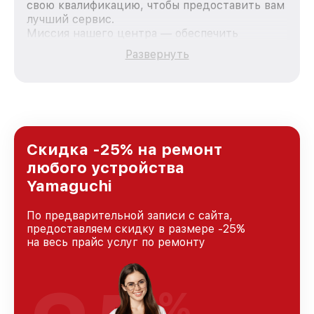
свою квалификацию, чтобы предоставить вам
лучший сервис.
Миссия нашего центра — обеспечить
качественный и доступный ремонт для
Развернуть
каждого пользователя продукции Yamaguchi,
вне зависимости от сложности поломки. Мы
стремимся к тому, чтобы каждый клиент был
удовлетворен скоростью и качеством
предоставляемых услуг. Наша цель — стать
лучшим сервисным центром Yamaguchi в
городе Новосибирске, постоянно повышая
Скидка -25% на ремонт
уровень доверия и лояльности наших
любого устройства
клиентов.
Yamaguchi
По предварительной записи с сайта,
предоставляем скидку в размере -25%
на весь прайс услуг по ремонту
%