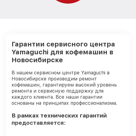
Yamaguchi
Замена или ремонт модуля управления
от 900₽
кофемашины Yamaguchi
Замена или ремонт термоблока
от 1000₽
кофемашины Yamaguchi
Гарантии сервисного центра
Замена или ремонт насоса кофемашины
от 1600₽
Yamaguchi для кофемашин в
Yamaguchi
Новосибирске
Чистка дренажа кофемашины Yamaguchi
от 695₽
В нашем сервисном центре Yamaguchi в
Чистка кофейных масел кофемашины
от 445₽
Новосибирске производим ремонт
Yamaguchi
кофемашин, гарантируем высокий уровень
ремонта и сервисную поддержку для
Ремонт дренажа кофемашины
от 865₽
Yamaguchi
каждого клиента. Все наши гарантии
основаны на принципах профессионализма.
Замена / чистка счетчика воды
от 1140₽
кофемашины Yamaguchi
В рамках технических гарантий
предоставляется:
Замена пароблока кофемашины
от 605₽
Yamaguchi