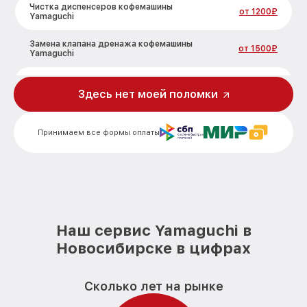
Чистка диспенсеров кофемашины
от 1200₽
Yamaguchi
Замена клапана дренажа кофемашины
от 1500₽
Yamaguchi
Ремонт бойлера кофемашины Yamaguchi
от 1100₽
Здесь нет моей поломки
Замена клапана пара кофемашины
от 780₽
Yamaguchi
Принимаем все формы оплаты
Замена бойлера кофемашины Yamaguchi
от 745₽
Замена датчика воды кофемашины
от 1000₽
Yamaguchi
Замена уплотнительных колец
от 1200₽
кофемашины Yamaguchi
Наш сервис Yamaguchi в
Новосибирске в цифрах
Чистка системы подачи воды
от 800₽
кофемашины Yamaguchi
Замена трансформатора кофемашины
Сколько лет на рынке
от 1000₽
Yamaguchi