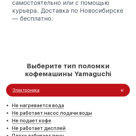
самостоятельно или с помощью
Ремонт системной платы кофемашины
от 925₽
Yamaguchi
курьера. Доставка по Новосибирске
— бесплатно.
Замена ТЭНа кофемашины Yamaguchi
от 1475₽
Замена фильтра кофемашины Yamaguchi
от 785₽
Замена двигателя кофемашины
от 1500₽
Yamaguchi
Ремонт переключателей режимов
от 1000₽
кофемашины Yamaguchi
Выберите тип поломки
кофемашины Yamaguchi
Замена блока управления кофемашины
от 1500₽
Yamaguchi
Электроника
Ремонт материнской платы кофемашины
от 500₽
Yamaguchi
Не нагревается вода
Не работает насос подачи воды
Не подает кофе
Не работает дисплей
Плохо взбивает пену